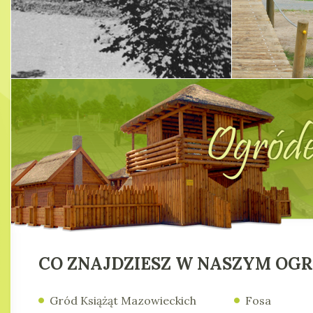
CO ZNAJDZIESZ W NASZYM OG
Gród Książąt Mazowieckich
Fosa