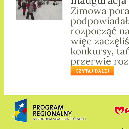
Inauguracja 
Zimowa pora,
podpowiadała
rozpocząć na
więc zaczęli
konkursy, ta
przerwie roz
CZYTAJ DALEJ