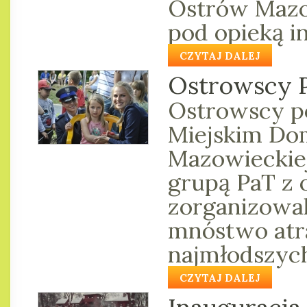
Ostrów Mazo
pod opieką in
CZYTAJ DALEJ
Ostrowscy P
Ostrowscy po
Miejskim Do
Mazowieckie
grupą PaT z o
zorganizowa
mnóstwo atra
najmłodszych.
CZYTAJ DALEJ