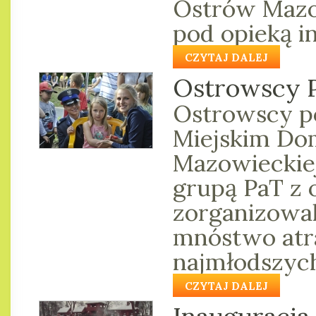
Ostrów Mazo
pod opieką in
CZYTAJ DALEJ
Ostrowscy P
Ostrowscy po
Miejskim Do
Mazowieckie
grupą PaT z o
zorganizowa
mnóstwo atra
najmłodszych.
CZYTAJ DALEJ