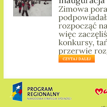
Inauguracja 
Zimowa pora,
podpowiadała
rozpocząć na
więc zaczęli
konkursy, ta
przerwie roz
CZYTAJ DALEJ