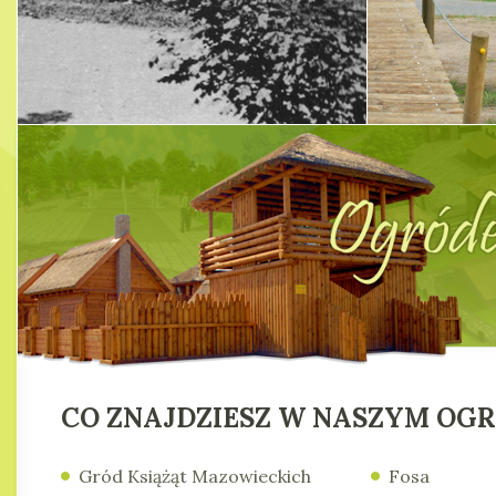
CO ZNAJDZIESZ W NASZYM OG
Gród Książąt Mazowieckich
Fosa